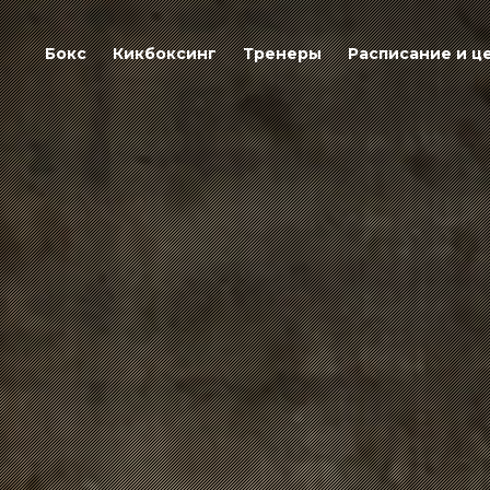
Бокс
Кикбоксинг
Тренеры
Расписание и ц