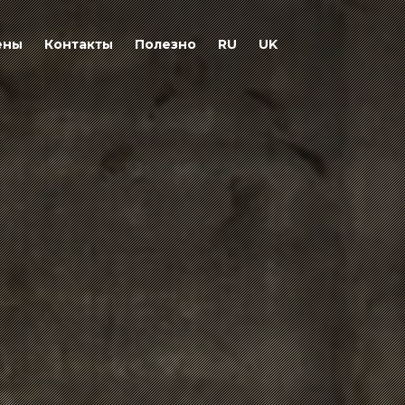
ены
Контакты
Полезно
RU
UK