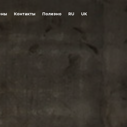
ены
Контакты
Полезно
RU
UK