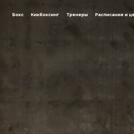
Бокс
Кикбоксинг
Тренеры
Расписание и ц