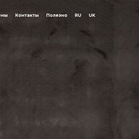
ены
Контакты
Полезно
RU
UK