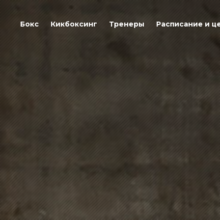
Бокс
Кикбоксинг
Тренеры
Расписание и ц