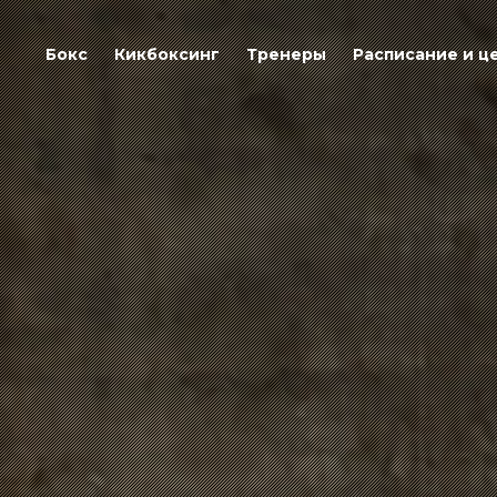
Бокс
Кикбоксинг
Тренеры
Расписание и ц