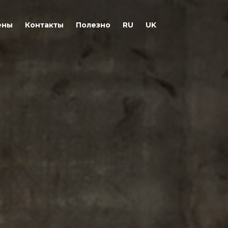
ены
Контакты
Полезно
RU
UK