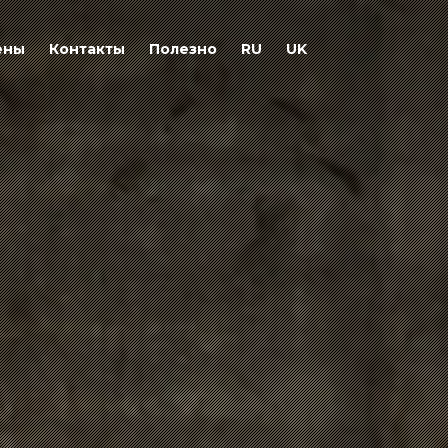
ены
Контакты
Полезно
RU
UK