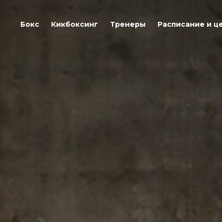
Бокс
Кикбоксинг
Тренеры
Расписание и ц