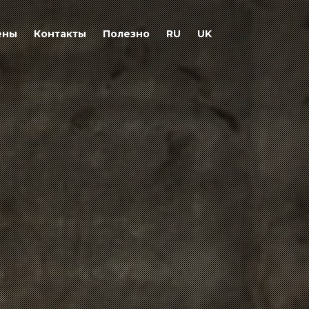
ены
Контакты
Полезно
RU
UK