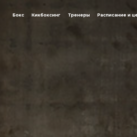
Бокс
Кикбоксинг
Тренеры
Расписание и ц